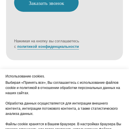
г. Новосибирск, ул. Ольги Берггольц, 24
(Первомайский район)
г. Новосибирск, ул. Новогодняя, 24 (Левый
берег)
Обращаем ваше внимание на то, что данный сайт носит исключительно
информационный характер и ни при каких условиях не является публичной
офертой, определяемой положениями Статьи 437 (2) Гражданского кодекса
Российской Федерации. Для получения подробной информации о наличии
и стоимости указанных товаров и (или) услуг, пожалуйста, обращайтесь
ООО «Бакор»
к менеджеру сайта с помощью специальной формы связи или по телефону
ИНН 2209022120
+7 (383) 209-24-24
КПП 220901001
ОГРН 1022200815427
Использование cookies.
Адрес: 658200, Алтайский край,
© 2016-2025
г. Рубцовск, ул. Комсомольская, д. 267
Выбирая «Принять все», Вы соглашаетесь с использование файлов
cookie и политикой в отношении обработки персональных данных на
Политика конфиденциальности
Согласие на обработку
Пользовательское соглашение
наших сайтах.
персональных данных
Обработка данных осуществляется для интеграции внешнего
контента, интеграции потокового контента, а также статистического
анализа данных.
Файлы cookie хранятся в Вашем браузере. В настройках браузера Вы