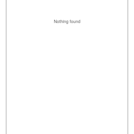
Nothing found
Оставьте заявку
на обратный звонок
Наш менеджер свяжется с вами,
проконсультирует и ответит на все
вопросы
Номер телефона
Заказать звонок