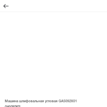
Машина шлифовальная угловая GA5092X01
GA5092X01